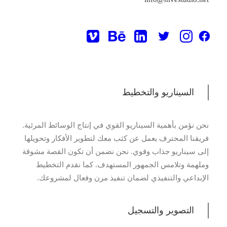
الرسائل المؤثرة
في استوديو هايف، نقدم خدمات إنتاج الوسائط المرئية
الشاملة التي تلبي جميع احتياجات عملائنا. نحن هنا لمساعدتك
من بداية العملية حتى النهاية، من كتابة السيناريو والتصوير
والتسجيل والمونتاج وأكثر من ذلك
السيناريو والتخطيط
نحن نؤمن بأهمية السيناريو القوي في إنتاج الوسائط المرئية.
فريقنا المحترف يعمل عن كثب معك لتطوير الأفكار وتحويلها
إلى سيناريو جذاب وقوي. نحن نضمن أن تكون القصة مشوقة
وملهمة وتلامس الجمهور المستهدف. كما نقدم التخطيط
الإبداعي والتنفيذي لضمان تنفيذ مرن وفعال لمشروعك.
التصوير والتسجيل