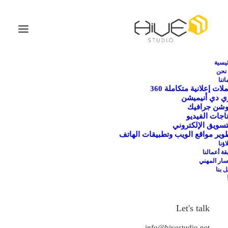
ئيسية
نحن
تنا
لات إعلانية متكاملة 360
ي دي أنيميشن
شن جرافيك
تاجات الفيديو
تسويق الإلكتروني
وير مواقع الويب وتطبيقات الهاتف
ؤنا
قة أعمالنا
سار المهني
 بنا
Let's talk
في عالمنا الرقمي الحديث، تلعب خدمة إنتاج الوسائط المرئية
– الفيديوهات- دورًا حاسمًا في الوصول إلى الجمهور وتصدير
info@hivestudio.net